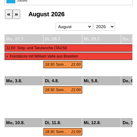
«
»
August 2026
Mo, 27.7.
Di, 28.7.
Mi, 29.7.
Do, 30.
11:00
Sing- und Tanzwoche (TAUSI)
«
Kreistänze mit William Valle aus Brasilien
18:30
Sommertanzen auf der Donauinsel
21:00
Mo, 3.8.
Di, 4.8.
Mi, 5.8.
Do, 6.8
18:30
Sommertanzen auf der Donauinsel
21:00
Mo, 10.8.
Di, 11.8.
Mi, 12.8.
Do, 13.
18:30
Sommertanzen auf der Donauinsel
21:00